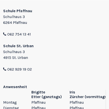
Footer
Schule Pfaffnau
Schulhaus 3
6264 Pfaffnau
062 754 13 41
Schule St. Urban
Schulhaus 3
4915 St. Urban
062 929 19 02
Anwesenheit
Brigitte
Iris
Etter
(ganztags)
Zürcher
(vormittags)
Montag
Pfaffnau
Pfaffnau
Dienstag
Pfaffnau
Pfaffnau