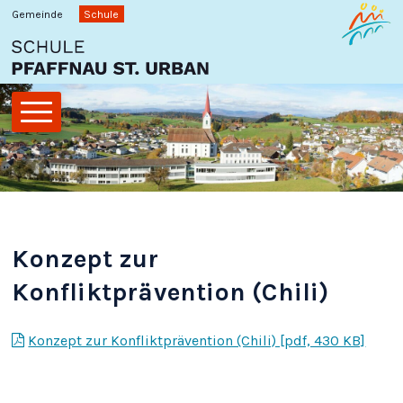
Schnellnavigation
Navigieren in Pfaffnau
Gemeinde
Schule
Hauptnavigation
Konzept zur
Konfliktprävention (Chili)
Konzept zur Konfliktprävention (Chili) [pdf, 430 KB]